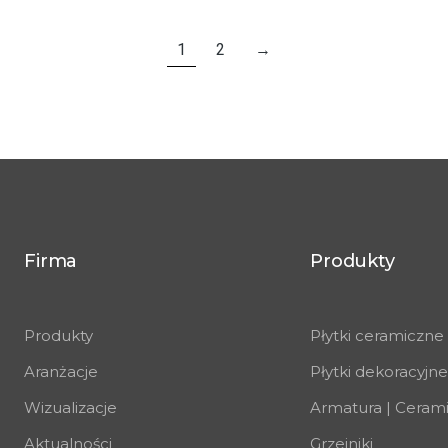
1
2
→
Firma
Produkty
Produkty
Płytki ceramiczne
Aranżacje
Płytki dekoracyjne
Wizualizacje
Armatura | Ceram
Aktualności
Grzejniki